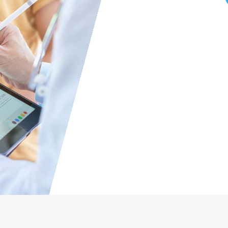
Ret
Rue 
Z.I 
9556
Tél
Tél :
Fax :
Ema
ex