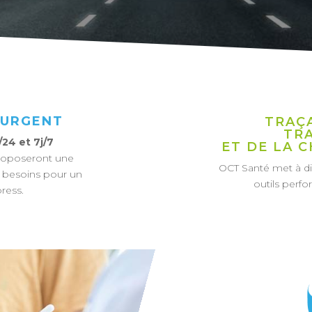
 URGENT
TRAÇ
TR
/24 et 7j/7
ET DE LA 
proposeront une
OCT Santé met à dis
s besoins pour un
outils perfo
ress.