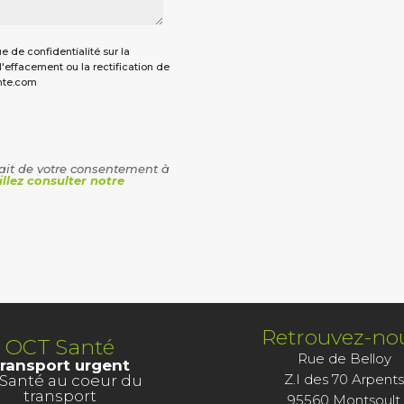
e de confidentialité sur la
effacement ou la rectification de
ante.com
rait de votre consentement à
illez consulter notre
Retrouvez-no
OCT Santé
Rue de Belloy
ransport urgent
Z.I des 70 Arpent
 Santé au coeur du
transport
95560 Montsoult